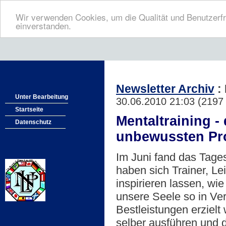
Wir verwenden Cookies, um die Qualität und Benutzerfr
einverstanden.
Newsletter Archiv
: 
Unter Bearbeitung
30.06.2010 21:03
(
2197 
Startseite
Mentaltraining 
Datenschutz
unbewussten Pr
Im Juni fand das Tage
haben sich Trainer, Le
inspirieren lassen, wi
unsere Seele so in Ve
Bestleistungen erzielt
selber ausführen und d