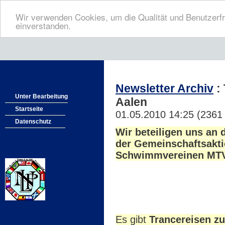
Wir verwenden Cookies, um die Qualität und Benutzerfr
einverstanden.
Newsletter Archiv
: 
Unter Bearbeitung
Aalen
Startseite
01.05.2010 14:25
(
2361 
Datenschutz
Wir beteiligen uns an 
der Gemeinschaftsakti
Schwimmvereinen MTV 
Es gibt
Trancereisen z